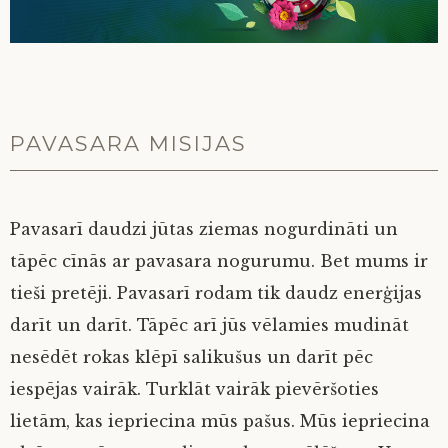
PAVASARA MISIJAS
Pavasarī daudzi jūtas ziemas nogurdināti un
tāpēc cīnās ar pavasara nogurumu. Bet mums ir
tieši pretēji. Pavasarī rodam tik daudz enerģijas
darīt un darīt. Tāpēc arī jūs vēlamies mudināt
nesēdēt rokas klēpī salikušus un darīt pēc
iespējas vairāk. Turklāt vairāk pievēršoties
lietām, kas iepriecina mūs pašus. Mūs iepriecina