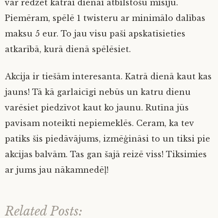
var redzēt katrai dienai atbilstošu misiju.
Piemēram, spēlē 1 twisteru ar minimālo dalības
maksu 5 eur. To jau visu paši apskatīsieties
atkarībā, kurā dienā spēlēsiet.
Akcija ir tiešām interesanta. Katrā dienā kaut kas
jauns! Tā kā garlaicīgi nebūs un katru dienu
varēsiet piedzīvot kaut ko jaunu. Rutīna jūs
pavisam noteikti nepiemeklēs. Ceram, ka tev
patiks šis piedāvājums, izmēģināsi to un tiksi pie
akcijas balvām. Tas gan šajā reizē viss! Tiksimies
ar jums jau nākamnedēļ!
Related Posts: