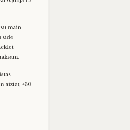
ai 6.jūlijā 1B
aksu main
 side
eklēt
zmaksām.
istas
n aiziet, +30