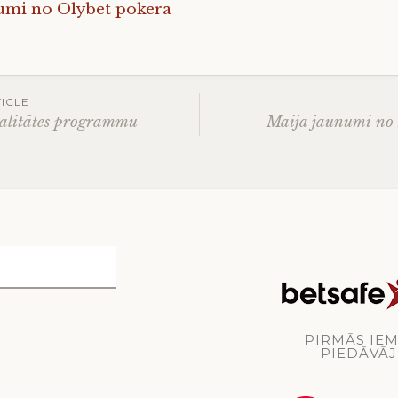
numi no Olybet pokera
ICLE
jalitātes programmu
Maija jaunumi no 
ation
PIRMĀS IE
PIEDĀVĀ