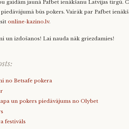
bu gaidām jaunā Pafbet ienākšanu Latvijas tirgū. C
s piedāvājumā būs pokers. Vairāk par Pafbet ienākš
asīt
online-kazino.lv
.
i un izdošanos! Lai nauda nāk griezdamies!
sts:
i no Betsafe pokera
er
lapa un pokers piedāvājums no Olybet
rs
 festivāls