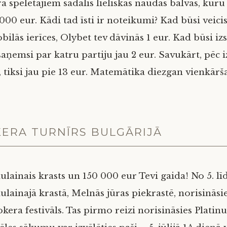
 spēlētājiem sadalīs lieliskas naudas balvas, kuru
 000 eur. Kādi tad īsti ir noteikumi? Kad būsi veici
bilās ierīces, Olybet tev dāvinās 1 eur. Kad būsi izs
 saņemsi par katru partiju jau 2 eur. Savukārt, pēc
 tiksi jau pie 13 eur. Matemātika diezgan vienkārš
ERA TURNĪRS BULGĀRIJĀ
ulainais krasts un 150 000 eur Tevi gaida! No 5. līd
ulainajā krastā, Melnās jūras piekrastē, norisināsies
era festivāls. Tas pirmo reizi norisināsies Plati