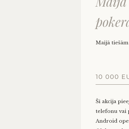
Maija
pokera
Maijā tiešām
10 000 
Šī akcija pie
telefonu vai
Android oper