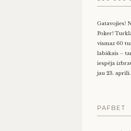
Gatavojies! 
Poker! Turklā
vismaz 60 tu
labākais – ta
iespēja izbra
jau 23. aprīlī.
PAFBET