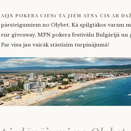
aijs pokera cienītājiem atnācis ar d
pārsteigumiem no Olybet. Kā spilgtākos varam m
eur giveaway, MPN pokera festivālu Bulgārijā un 
Par visu jau vairāk stāstīsim turpinājumā!