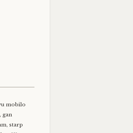
avu mobilo
, gan
am, starp