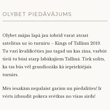
OLYBET PIEDĀVĀJUMS
Olybet mājas lapā jau šobrīd varat atrast
satelītus uz šo turnīru – Kings of Tallinn 2019.
Tu vari kvalificēties jau tagad un kas zina, varbūt
tieši tu būsi starp labākajiem Tallinā. Tiek solīts,
ka tas būs vēl grandiozāks kā iepriekšējais
turnīrs.
Mēs iesakām nepalaist garām un piedalīties! Ir
vērts izbaudīt pokera svētkus no visas sirds!