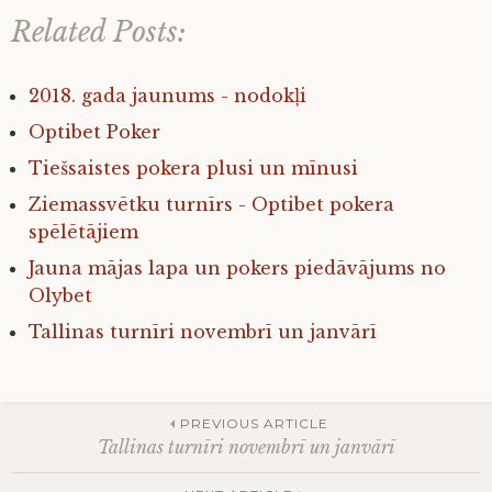
Related Posts:
2018. gada jaunums - nodokļi
Optibet Poker
Tiešsaistes pokera plusi un mīnusi
Ziemassvētku turnīrs - Optibet pokera
spēlētājiem
Jauna mājas lapa un pokers piedāvājums no
Olybet
Tallinas turnīri novembrī un janvārī
Post
PREVIOUS ARTICLE
Tallinas turnīri novembrī un janvārī