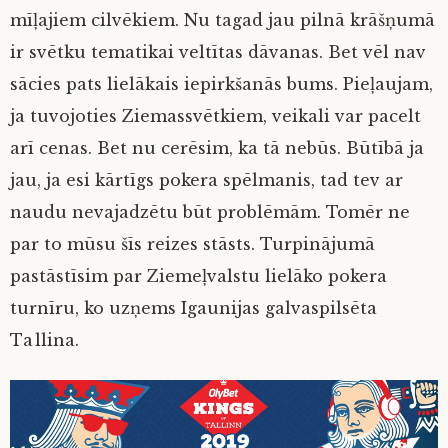
mīļajiem cilvēkiem. Nu tagad jau pilnā krāšņumā
ir svētku tematikai veltītas dāvanas. Bet vēl nav
sācies pats lielākais iepirkšanās bums. Pieļaujam,
ja tuvojoties Ziemassvētkiem, veikali var pacelt
arī cenas. Bet nu cerēsim, ka tā nebūs. Būtībā ja
jau, ja esi kārtīgs pokera spēlmanis, tad tev ar
naudu nevajadzētu būt problēmām. Tomēr ne
par to mūsu šīs reizes stāsts. Turpinājumā
pastāstīsim par Ziemeļvalstu lielāko pokera
turnīru, ko uzņems Igaunijas galvaspilsēta
Tallina.